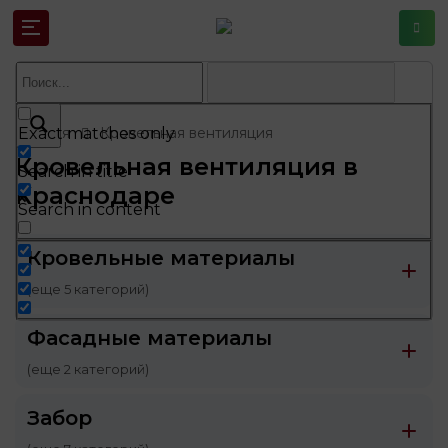
Главная
Exact matches only
Кровельная вентиляция
Кровельная вентиляция в
Search in title
Краснодаре
Search in content
Кровельные материалы
(еще 5 категорий)
Фасадные материалы
(еще 2 категорий)
Забор