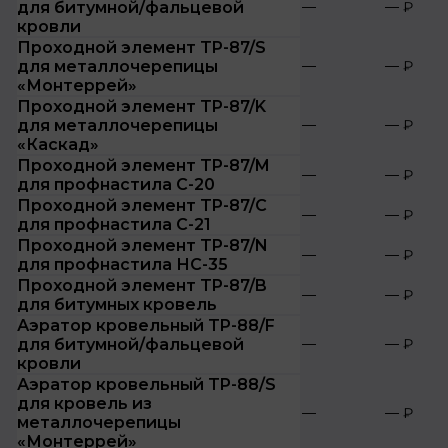
для битумной/фальцевой
—
— ₽
кровли
Проходной элемент TP-87/S
для металлочерепицы
—
— ₽
«Монтеррей»
Проходной элемент TP-87/K
для металлочерепицы
—
— ₽
«Каскад»
Проходной элемент TP-87/M
—
— ₽
для профнастила С-20
Проходной элемент TP-87/C
—
— ₽
для профнастила С-21
Проходной элемент TP-87/N
—
— ₽
для профнастила НС-35
Проходной элемент TP-87/B
—
— ₽
для битумных кровель
Аэратор кровельный TP-88/F
для битумной/фальцевой
—
— ₽
кровли
Аэратор кровельный TP-88/S
для кровель из
—
— ₽
металлочерепицы
«Монтеррей»