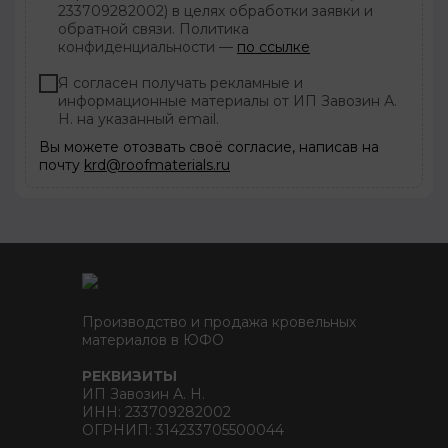
233709282002) в целях обработки заявки и
обратной связи. Политика
конфиденциальности —
по ссылке
Я согласен получать рекламные и
информационные материалы от ИП Завозин А.
Н. на указанный email.
Вы можете отозвать своё согласие, написав на
почту
krd@roofmaterials.ru
Производство и продажа кровельных
материалов в ЮФО
РЕКВИЗИТЫ
ИП Завозин А. Н.
ИНН: 233709282002
ОГРНИП: 314233705500044